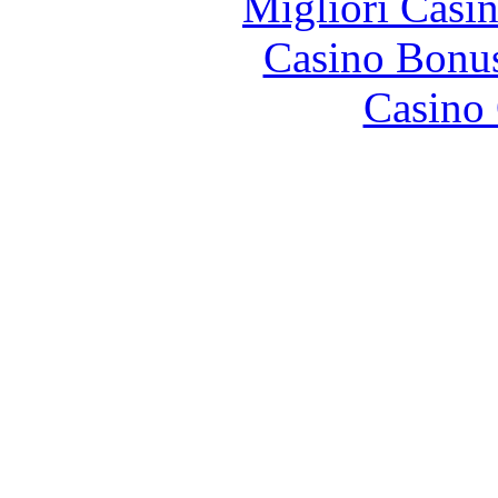
Migliori Casi
Casino Bonu
Casino 