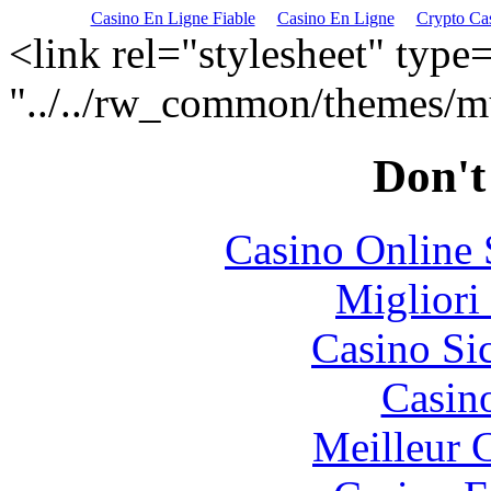
Casino En Ligne Fiable
Casino En Ligne
Crypto Ca
<link rel="stylesheet" type
"../../rw_common/themes/mu
Don't
Casino Online
Migliori
Casino S
Casin
Meilleur 